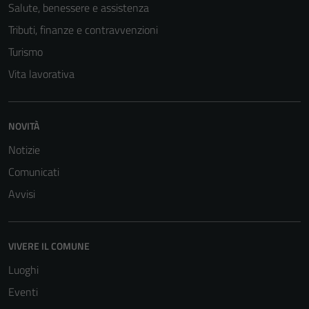
Salute, benessere e assistenza
Tributi, finanze e contravvenzioni
Turismo
Vita lavorativa
Tecnici
NOVITÀ
Questi cookie
Notizie
sono necessari
Comunicati
per il
funzionamento
Avvisi
del sito e non
possono
essere
VIVERE IL COMUNE
disabilitati.
Luoghi
Questi cookie
non raccolgono
Eventi
informazioni