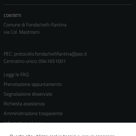
personali.
CONTATTI
Comune di Fondachelli-Fantina
via Col. Mastroeni
PEC:
protocollo.fondachellifantina@pec.it
Centralino unico: 0941651001
Leggi le FAQ
Prenotazione appuntamento
Segnalazione disservizio
Richiesta assistenza
Amministrazione trasparente
Informativa privacy
Cookie Policy