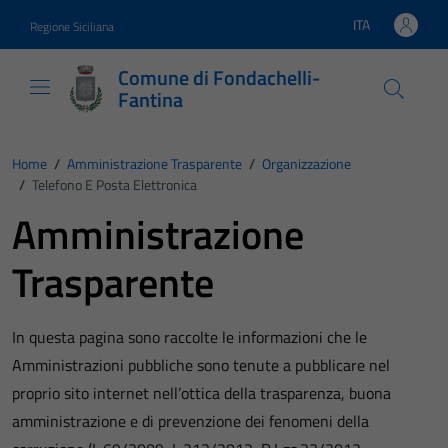
Vai ai contenuti
Vai al footer
ITA
Regione Siciliana
Lingua attiva:
Comune di Fondachelli-
Fantina
Home
/
Amministrazione Trasparente
/
Organizzazione
/
Telefono E Posta Elettronica
Amministrazione
Trasparente
In questa pagina sono raccolte le informazioni che le
Amministrazioni pubbliche sono tenute a pubblicare nel
proprio sito internet nell’ottica della trasparenza, buona
amministrazione e di prevenzione dei fenomeni della