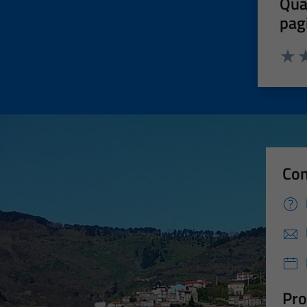
Qua
pag
Valut
Va
Con
Pro