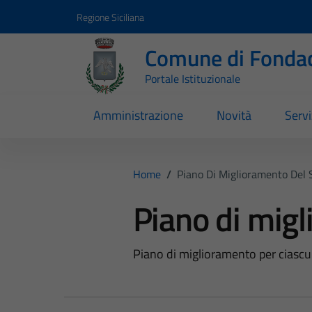
Vai ai contenuti
Vai al footer
Regione Siciliana
Comune di Fondac
Portale Istituzionale
Amministrazione
Novità
Servi
Home
/
Piano Di Miglioramento Del 
Piano di migl
Piano di miglioramento per ciascu