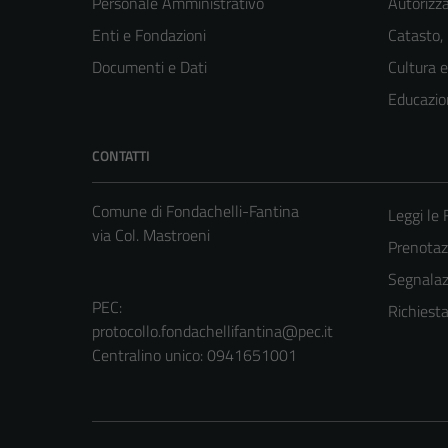
Personale Amministrativo
Autorizza
Enti e Fondazioni
Catasto,
Documenti e Dati
Cultura 
Educazio
CONTATTI
Comune di Fondachelli-Fantina
Leggi le
via Col. Mastroeni
Prenota
Segnalazi
PEC:
Richiest
protocollo.fondachellifantina@pec.it
Centralino unico: 0941651001