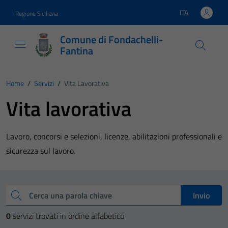
Vai ai contenuti
Vai al footer
ITA
Regione Siciliana
Lingua attiva:
Comune di Fondachelli-
Fantina
Home
/
Servizi
/
Vita Lavorativa
Vita lavorativa
Lavoro, concorsi e selezioni, licenze, abilitazioni professionali e
sicurezza sul lavoro.
Esplora tutti i servizi
Cerca una parola chiave
Invio
0
servizi trovati in ordine alfabetico