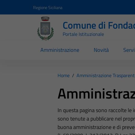
Vai ai contenuti
Vai al footer
Regione Siciliana
Comune di Fondac
Portale Istituzionale
Amministrazione
Novità
Servi
Home
/
Amministrazione Trasparent
Amministraz
In questa pagina sono raccolte le
sono tenute a pubblicare nel propri
buona amministrazione e di preve