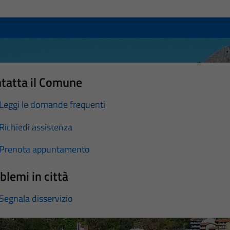
a 1 stelle su 5
luta 2 stelle su 5
Valuta 3 stelle su 5
Valuta 4 stelle su 5
Valuta 5 stelle su 5
tatta il Comune
Leggi le domande frequenti
Richiedi assistenza
Prenota appuntamento
blemi in città
Segnala disservizio