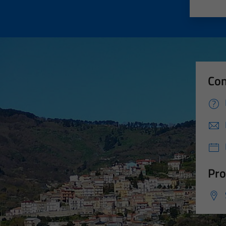
Valut
Va
Con
Pro