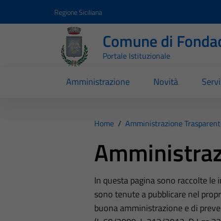
Vai ai contenuti
Vai al footer
Regione Siciliana
Comune di Fondac
Portale Istituzionale
Amministrazione
Novità
Servi
Home
/
Amministrazione Trasparent
Amministraz
In questa pagina sono raccolte le
sono tenute a pubblicare nel propri
buona amministrazione e di preve