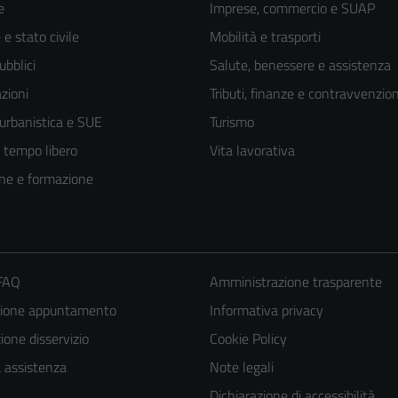
e
Imprese, commercio e SUAP
e stato civile
Mobilità e trasporti
ubblici
Salute, benessere e assistenza
zioni
Tributi, finanze e contravvenzion
 urbanistica e SUE
Turismo
e tempo libero
Vita lavorativa
ne e formazione
Tecnici
 FAQ
Amministrazione trasparente
Questi cookie
zione appuntamento
Informativa privacy
sono necessari
one disservizio
Cookie Policy
per il
a assistenza
Note legali
funzionamento
Dichiarazione di accessibilità