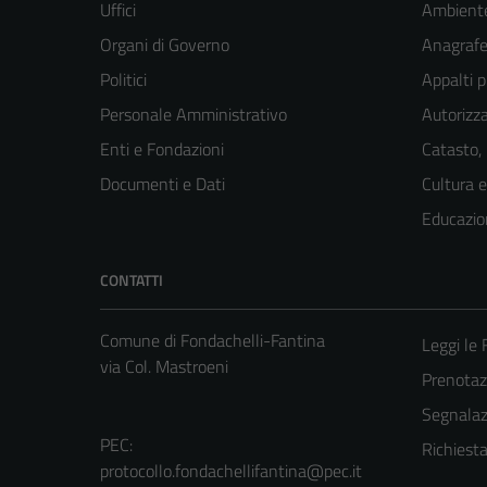
Uffici
Ambient
Organi di Governo
Anagrafe 
Politici
Appalti p
Personale Amministrativo
Autorizza
Enti e Fondazioni
Catasto,
Documenti e Dati
Cultura 
Educazio
CONTATTI
Comune di Fondachelli-Fantina
Leggi le
via Col. Mastroeni
Prenota
Segnalazi
PEC:
Richiest
protocollo.fondachellifantina@pec.it