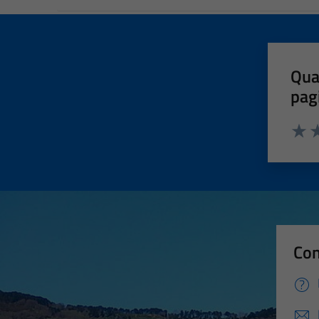
Qua
pag
Valut
Va
Con