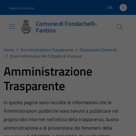
Vai ai contenuti
Vai al footer
ITA
Regione Siciliana
Lingua attiva:
Comune di Fondachelli-
Fantina
Home
/
Amministrazione Trasparente
/
Disposizioni Generali
/
Oneri Informativi Per Cittadini E Imprese
Amministrazione
Trasparente
In questa pagina sono raccolte le informazioni che le
Amministrazioni pubbliche sono tenute a pubblicare nel
proprio sito internet nell’ottica della trasparenza, buona
amministrazione e di prevenzione dei fenomeni della