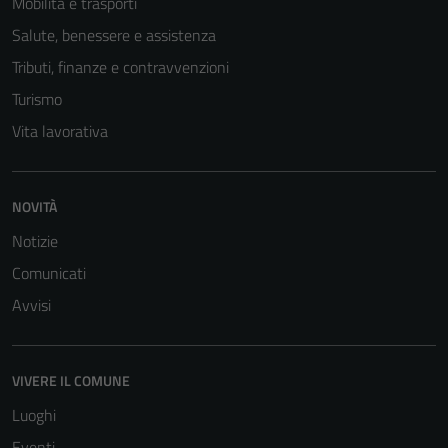
Mobilità e trasporti
Salute, benessere e assistenza
Tributi, finanze e contravvenzioni
Turismo
Vita lavorativa
Tecnici
NOVITÀ
Questi cookie
Notizie
sono necessari
per il
Comunicati
funzionamento
Avvisi
del sito e non
possono
essere
VIVERE IL COMUNE
disabilitati.
Questi cookie
Luoghi
non raccolgono
Eventi