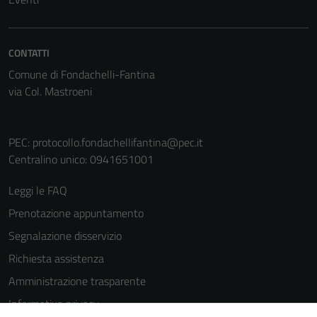
informazioni
personali.
CONTATTI
Comune di Fondachelli-Fantina
via Col. Mastroeni
PEC:
protocollo.fondachellifantina@pec.it
Centralino unico: 0941651001
Leggi le FAQ
Prenotazione appuntamento
Segnalazione disservizio
Richiesta assistenza
Amministrazione trasparente
Informativa privacy