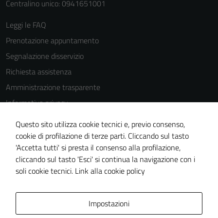
Centralino unico: 0941651001
Leggi le FAQ
Prenotazione appuntamento
Segnalazione disservizio
Richiesta assistenza
Amministrazione trasparente
Informativa privacy
Cookie Policy
Questo sito utilizza cookie tecnici e, previo consenso,
Note legali
cookie di profilazione di terze parti. Cliccando sul tasto
'Accetta tutti' si presta il consenso alla profilazione,
Dichiarazione di accessibilità
cliccando sul tasto 'Esci' si continua la navigazione con i
Piano di miglioramento del sito
soli cookie tecnici.
Link alla cookie policy
Area Privata
Impostazioni