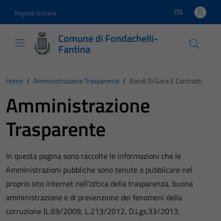
Vai ai contenuti
Vai al footer
ITA
Regione Siciliana
Lingua attiva:
Comune di Fondachelli-
Fantina
Home
/
Amministrazione Trasparente
/
Bandi Di Gara E Contratti
Amministrazione
Trasparente
In questa pagina sono raccolte le informazioni che le
Amministrazioni pubbliche sono tenute a pubblicare nel
proprio sito internet nell’ottica della trasparenza, buona
amministrazione e di prevenzione dei fenomeni della
corruzione (L.69/2009, L.213/2012, D.Lgs.33/2013,