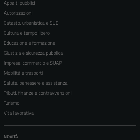
Appalti pubblici
Autorizzazioni
Catasto, urbanistica e SUE
Tecnici
Cultura e tempo libero
Questi cookie
sono necessari
Educazione e formazione
per il
Giustizia e sicurezza pubblica
funzionamento
Imprese, commercio e SUAP
del sito e non
possono
Mobilità e trasporti
essere
Salute, benessere e assistenza
disabilitati.
Tributi, finanze e contravvenzioni
Questi cookie
non raccolgono
Turismo
informazioni
Vita lavorativa
personali.
NOVITÀ