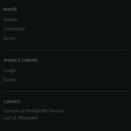
del sito e non
possono
NOVITÀ
essere
Notizie
disabilitati.
Comunicati
Questi cookie
non raccolgono
Avvisi
informazioni
personali.
VIVERE IL COMUNE
Luoghi
Eventi
CONTATTI
Comune di Fondachelli-Fantina
via Col. Mastroeni