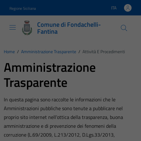
Vai ai contenuti
Vai al footer
ITA
Regione Siciliana
Lingua attiva:
Comune di Fondachelli-
Fantina
Home
/
Amministrazione Trasparente
/
Attività E Procedimenti
Amministrazione
Trasparente
In questa pagina sono raccolte le informazioni che le
Amministrazioni pubbliche sono tenute a pubblicare nel
proprio sito internet nell’ottica della trasparenza, buona
amministrazione e di prevenzione dei fenomeni della
corruzione (L.69/2009, L.213/2012, D.Lgs.33/2013,