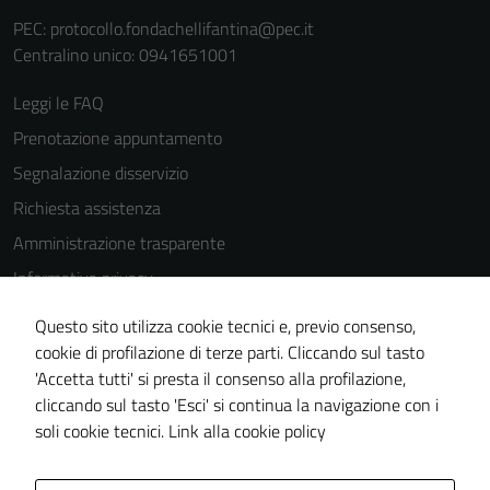
PEC:
protocollo.fondachellifantina@pec.it
Centralino unico: 0941651001
Leggi le FAQ
Prenotazione appuntamento
Segnalazione disservizio
Richiesta assistenza
Amministrazione trasparente
Informativa privacy
Cookie Policy
Questo sito utilizza cookie tecnici e, previo consenso,
Note legali
cookie di profilazione di terze parti. Cliccando sul tasto
'Accetta tutti' si presta il consenso alla profilazione,
Dichiarazione di accessibilità
cliccando sul tasto 'Esci' si continua la navigazione con i
Piano di miglioramento del sito
soli cookie tecnici.
Link alla cookie policy