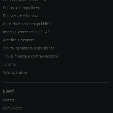
Cultura e tempo libero
Tecnici
Educazione e formazione
Questi cookie
Giustizia e sicurezza pubblica
sono necessari
per il
Imprese, commercio e SUAP
funzionamento
Mobilità e trasporti
del sito e non
Salute, benessere e assistenza
possono
essere
Tributi, finanze e contravvenzioni
disabilitati.
Turismo
Questi cookie
Vita lavorativa
non raccolgono
informazioni
personali.
NOVITÀ
Notizie
Comunicati