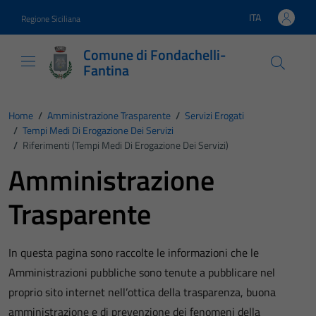
Vai ai contenuti
Vai al footer
ITA
Regione Siciliana
Lingua attiva:
Comune di Fondachelli-
Fantina
Home
/
Amministrazione Trasparente
/
Servizi Erogati
/
Tempi Medi Di Erogazione Dei Servizi
/
Riferimenti (Tempi Medi Di Erogazione Dei Servizi)
Amministrazione
Trasparente
In questa pagina sono raccolte le informazioni che le
Amministrazioni pubbliche sono tenute a pubblicare nel
proprio sito internet nell’ottica della trasparenza, buona
amministrazione e di prevenzione dei fenomeni della