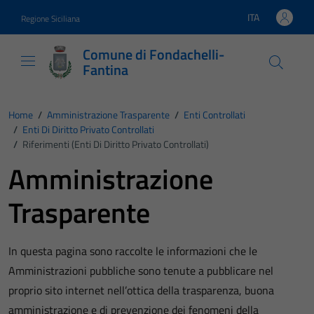
Vai ai contenuti
Vai al footer
ITA
Regione Siciliana
Lingua attiva:
Comune di Fondachelli-
Fantina
Home
/
Amministrazione Trasparente
/
Enti Controllati
/
Enti Di Diritto Privato Controllati
/
Riferimenti (Enti Di Diritto Privato Controllati)
Amministrazione
Trasparente
In questa pagina sono raccolte le informazioni che le
Amministrazioni pubbliche sono tenute a pubblicare nel
proprio sito internet nell’ottica della trasparenza, buona
amministrazione e di prevenzione dei fenomeni della