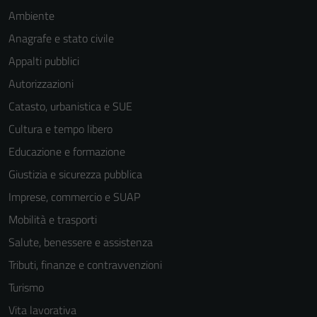
Ambiente
Anagrafe e stato civile
Appalti pubblici
Autorizzazioni
Tecnici
Questi cookie
Catasto, urbanistica e SUE
sono necessari
Cultura e tempo libero
per il
Educazione e formazione
funzionamento
del sito e non
Giustizia e sicurezza pubblica
possono
Imprese, commercio e SUAP
essere
Mobilità e trasporti
disabilitati.
Questi cookie
Salute, benessere e assistenza
non raccolgono
Tributi, finanze e contravvenzioni
informazioni
Turismo
personali.
Vita lavorativa