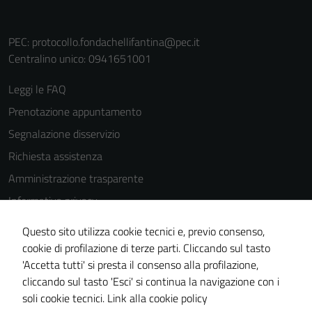
PEC:
protocollo.fondachellifantina@pec.it
Centralino unico: 0941651001
Leggi le FAQ
Prenotazione appuntamento
Segnalazione disservizio
Richiesta assistenza
Amministrazione trasparente
Informativa privacy
Cookie Policy
Questo sito utilizza cookie tecnici e, previo consenso,
Note legali
cookie di profilazione di terze parti. Cliccando sul tasto
'Accetta tutti' si presta il consenso alla profilazione,
Dichiarazione di accessibilità
cliccando sul tasto 'Esci' si continua la navigazione con i
Piano di miglioramento del sito
soli cookie tecnici.
Link alla cookie policy