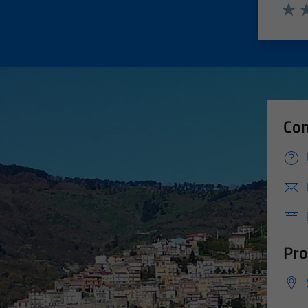
Valut
Va
Con
Pro