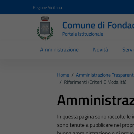
Vai ai contenuti
Vai al footer
Regione Siciliana
Comune di Fondac
Portale Istituzionale
Amministrazione
Novità
Servi
Home
/
Amministrazione Trasparent
/
Riferimenti (Criteri E Modalità)
Amministraz
In questa pagina sono raccolte le
sono tenute a pubblicare nel propri
buona amministrazione e di preve