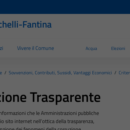
helli-Fantina
zi
Vivere il Comune
Acqua
Elezioni
e
/
Sovvenzioni, Contributi, Sussidi, Vantaggi Economici
/
Crite
ione Trasparente
 informazioni che le Amministrazioni pubbliche
o sito internet nell’ottica della trasparenza,
nzione dei fenomeni della corruzione