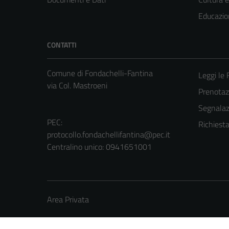
Educazio
CONTATTI
Comune di Fondachelli-Fantina
Leggi le
via Col. Mastroeni
Prenota
Segnalazi
PEC:
Richiest
protocollo.fondachellifantina@pec.it
Centralino unico: 0941651001
Area Privata