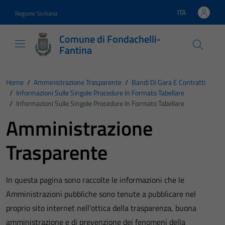
Vai ai contenuti
Vai al footer
ITA
Regione Siciliana
Lingua attiva:
Comune di Fondachelli-
Fantina
Home
/
Amministrazione Trasparente
/
Bandi Di Gara E Contratti
/
Informazioni Sulle Singole Procedure In Formato Tabellare
/
Informazioni Sulle Singole Procedure In Formato Tabellare
Amministrazione
Trasparente
In questa pagina sono raccolte le informazioni che le
Amministrazioni pubbliche sono tenute a pubblicare nel
proprio sito internet nell’ottica della trasparenza, buona
amministrazione e di prevenzione dei fenomeni della