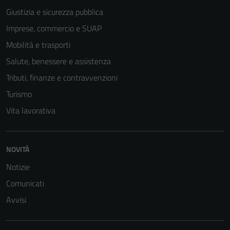
Giustizia e sicurezza pubblica
Imprese, commercio e SUAP
Mobilità e trasporti
Salute, benessere e assistenza
Tributi, finanze e contravvenzioni
Turismo
Vita lavorativa
Tecnici
Questi cookie
sono necessari
NOVITÀ
per il
Notizie
funzionamento
del sito e non
Comunicati
possono
Avvisi
essere
disabilitati.