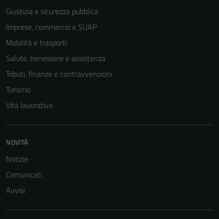
Giustizia e sicurezza pubblica
Imprese, commercio e SUAP
Mobilità e trasporti
Salute, benessere e assistenza
Tributi, finanze e contravvenzioni
Turismo
Vita lavorativa
Tecnici
Questi cookie
sono necessari
NOVITÀ
per il
Notizie
funzionamento
del sito e non
Comunicati
possono
Avvisi
essere
disabilitati.