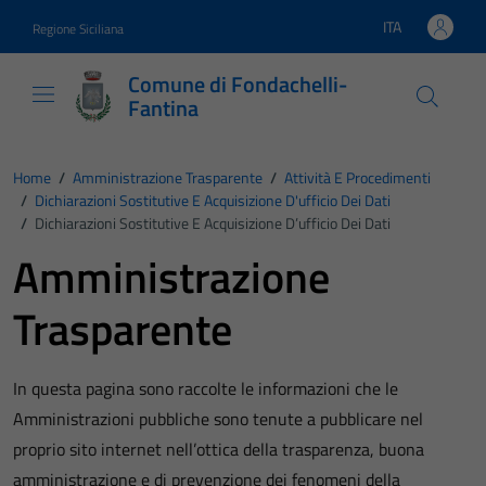
Vai ai contenuti
Vai al footer
ITA
Regione Siciliana
Lingua attiva:
Comune di Fondachelli-
Fantina
Home
/
Amministrazione Trasparente
/
Attività E Procedimenti
/
Dichiarazioni Sostitutive E Acquisizione D'ufficio Dei Dati
/
Dichiarazioni Sostitutive E Acquisizione D’ufficio Dei Dati
Amministrazione
Trasparente
In questa pagina sono raccolte le informazioni che le
Amministrazioni pubbliche sono tenute a pubblicare nel
proprio sito internet nell’ottica della trasparenza, buona
amministrazione e di prevenzione dei fenomeni della