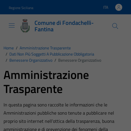
Vai ai contenuti
Vai al footer
ITA
Regione Siciliana
Lingua attiva:
Comune di Fondachelli-
Fantina
Home
/
Amministrazione Trasparente
/
Dati Non Più Soggetti A Pubblicazione Obbligatoria
/
Benessere Organizzativo
/
Benessere Organizzativo
Amministrazione
Trasparente
In questa pagina sono raccolte le informazioni che le
Amministrazioni pubbliche sono tenute a pubblicare nel
proprio sito internet nell’ottica della trasparenza, buona
amministrazione e di prevenzione dei fenomeni della