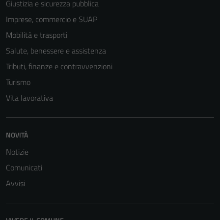
Giustizia e sicurezza pubblica
Imprese, commercio e SUAP
Mobilità e trasporti
Salute, benessere e assistenza
Tributi, finanze e contravvenzioni
Turismo
Vita lavorativa
Tecnici
Questi cookie
NOVITÀ
sono necessari
per il
Notizie
funzionamento
Comunicati
del sito e non
possono
Avvisi
essere
disabilitati.
Questi cookie