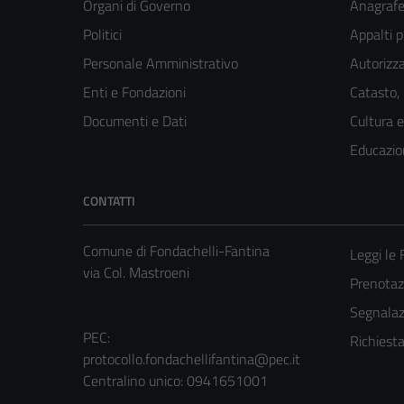
Organi di Governo
Anagrafe 
Politici
Appalti p
Personale Amministrativo
Autorizza
Enti e Fondazioni
Catasto,
Documenti e Dati
Cultura 
Educazio
CONTATTI
Comune di Fondachelli-Fantina
Leggi le
via Col. Mastroeni
Prenota
Segnalazi
PEC:
Richiest
protocollo.fondachellifantina@pec.it
Centralino unico: 0941651001