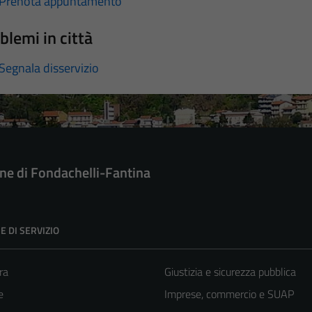
Prenota appuntamento
blemi in città
Segnala disservizio
e di Fondachelli-Fantina
E DI SERVIZIO
ra
Giustizia e sicurezza pubblica
e
Imprese, commercio e SUAP