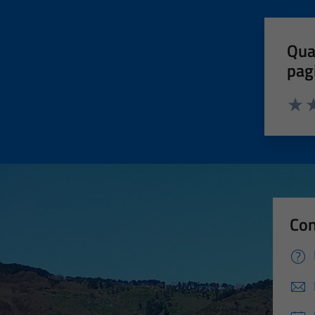
Qua
pag
Valut
Va
Con