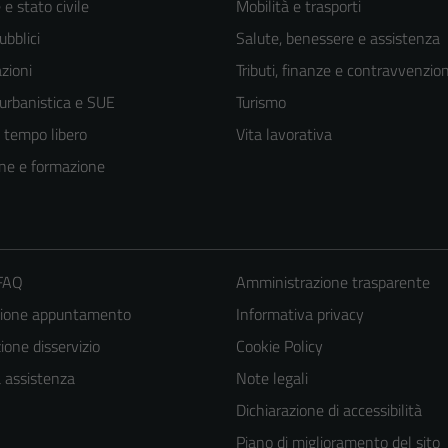
e stato civile
Mobilità e trasporti
ubblici
Salute, benessere e assistenza
zioni
Tributi, finanze e contravvenzion
 urbanistica e SUE
Turismo
e tempo libero
Vita lavorativa
ne e formazione
 FAQ
Amministrazione trasparente
Tecnici
zione appuntamento
Informativa privacy
Questi cookie
one disservizio
Cookie Policy
sono necessari
a assistenza
Note legali
per il
funzionamento
Dichiarazione di accessibilità
del sito e non
Piano di miglioramento del sito