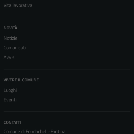
Vita lavorativa
NOVITÀ
Notizie
Tecnici
Comunicati
Questi cookie
sono necessari
Avvisi
per il
funzionamento
del sito e non
VIVERE IL COMUNE
possono
Luoghi
essere
disabilitati.
Eventi
Questi cookie
non raccolgono
informazioni
CONTATTI
personali.
Comune di Fondachelli-Fantina