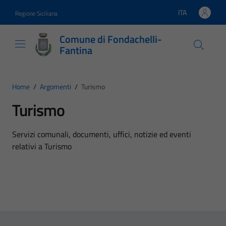
Vai ai contenuti
Vai al footer
ITA
Regione Siciliana
Lingua attiva:
Comune di Fondachelli-
Fantina
Home
/
Argomenti
/
Turismo
Turismo
Dettagli dell'argomento
Servizi comunali, documenti, uffici, notizie ed eventi
relativi a Turismo