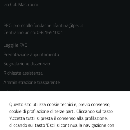
via Col. Mastroeni
PEC:
protocollo.fondachellifantina@pec.it
Centralino unico: 0941651001
Leggi le FAQ
Prenotazione appuntamento
Segnalazione disservizio
Richiesta assistenza
Amministrazione trasparente
Informativa privacy
Cookie Policy
Questo sito utilizza cookie tecnici e, previo consenso,
Note legali
cookie di profilazione di terze parti. Cliccando sul tasto
'Accetta tutti' si presta il consenso alla profilazione,
Dichiarazione di accessibilità
cliccando sul tasto 'Esci' si continua la navigazione con i
Piano di miglioramento del sito