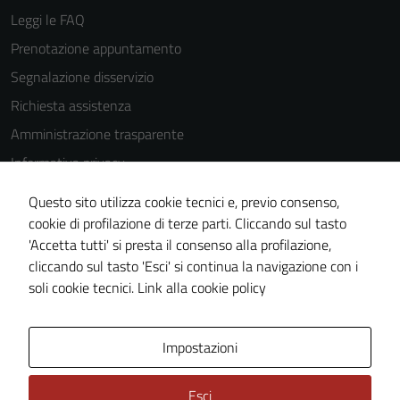
Leggi le FAQ
Prenotazione appuntamento
Segnalazione disservizio
Richiesta assistenza
Amministrazione trasparente
Informativa privacy
Cookie Policy
Questo sito utilizza cookie tecnici e, previo consenso,
Note legali
cookie di profilazione di terze parti. Cliccando sul tasto
'Accetta tutti' si presta il consenso alla profilazione,
Dichiarazione di accessibilità
Tecnici
cliccando sul tasto 'Esci' si continua la navigazione con i
Piano di miglioramento del sito
Questi cookie
soli cookie tecnici.
Link alla cookie policy
sono necessari
per il
Area Privata
Impostazioni
funzionamento
del sito e non
possono
Esci