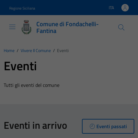
Vai ai contenuti
Vai al footer
ITA
Regione Siciliana
Lingua attiva:
Comune di Fondachelli-
Fantina
Home
/
Vivere Il Comune
/
Eventi
Eventi
Tutti gli eventi del comune
Eventi in arrivo
Eventi passati