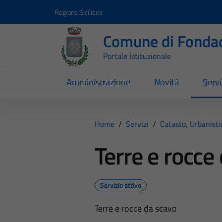
Vai ai contenuti
Vai al footer
Regione Siciliana
Comune di Fondac
Portale Istituzionale
Amministrazione
Novità
Servi
Home
/
Servizi
/
Catasto, Urbanist
Terre e rocce
Servizio attivo
Terre e rocce da scavo