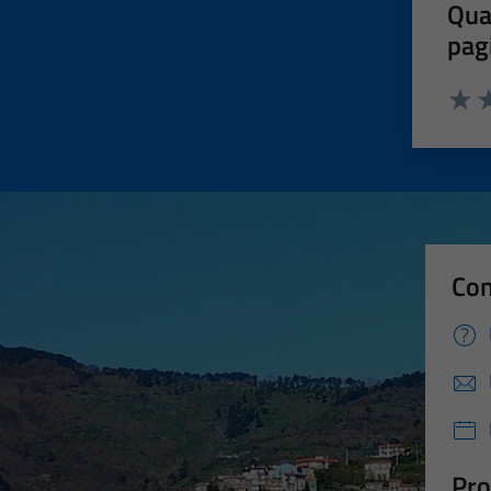
Qua
pag
Valut
Va
Con
Pro