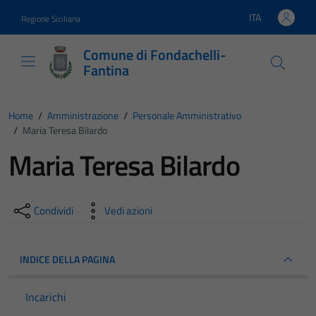
Vai ai contenuti
Vai al footer
ITA
Regione Siciliana
Lingua attiva:
Comune di Fondachelli-
Fantina
Home
/
Amministrazione
/
Personale Amministrativo
/
Maria Teresa Bilardo
Maria Teresa Bilardo
Condividi
Vedi azioni
INDICE DELLA PAGINA
Incarichi