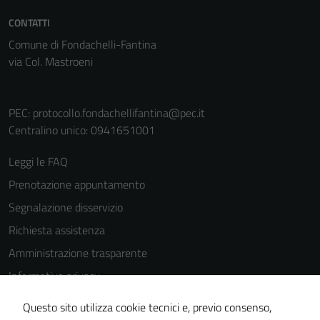
per il
CONTATTI
funzionamento
Comune di Fondachelli-Fantina
del sito e non
via Col. Mastroeni
possono
essere
disabilitati.
PEC:
protocollo.fondachellifantina@pec.it
Questi cookie
Centralino unico: 0941651001
non raccolgono
informazioni
Leggi le FAQ
personali.
Prenotazione appuntamento
Segnalazione disservizio
Richiesta assistenza
Amministrazione trasparente
Informativa privacy
Cookie Policy
Questo sito utilizza cookie tecnici e, previo consenso,