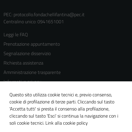
del sito e non
possono
PEC:
protocollo.fondachellifantina@pec.it
essere
Centralino unico: 0941651001
disabilitati.
Questi cookie
Leggi le FAQ
non raccolgono
Prenotazione appuntamento
informazioni
Segnalazione disservizio
personali.
Richiesta assistenza
Amministrazione trasparente
Informativa privacy
Cookie Policy
Questo sito utilizza cookie tecnici e, previo consenso,
Note legali
cookie di profilazione di terze parti. Cliccando sul tasto
'Accetta tutti' si presta il consenso alla profilazione,
Dichiarazione di accessibilità
cliccando sul tasto 'Esci' si continua la navigazione con i
Piano di miglioramento del sito
soli cookie tecnici.
Link alla cookie policy