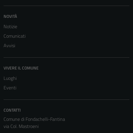
NOVITÀ
Notizie
Comunicati
Avvisi
VIVERE IL COMUNE
Luoghi
Eventi
Tecnici
Questi cookie
CONTATTI
sono necessari
Comune di Fondachelli-Fantina
per il
via Col. Mastroeni
funzionamento