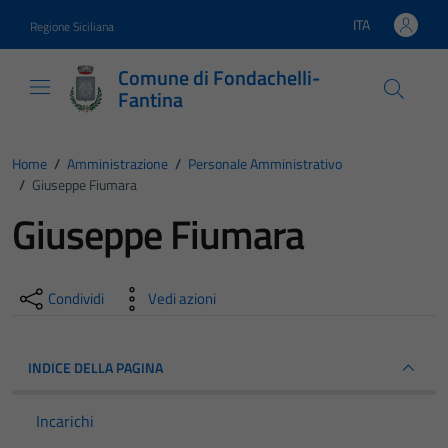
Vai ai contenuti
Vai al footer
ITA
Regione Siciliana
Lingua attiva:
Comune di Fondachelli-
Fantina
Home
/
Amministrazione
/
Personale Amministrativo
/
Giuseppe Fiumara
Giuseppe Fiumara
Condividi
Vedi azioni
INDICE DELLA PAGINA
Incarichi