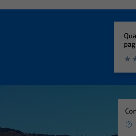
Qua
pag
Valut
Va
Con