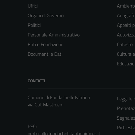
Uffici
Ambient
Organi di Governo
Anagrafe 
Politici
Appalti p
Personale Amministrativo
Autorizza
Enti e Fondazioni
Catasto,
Documenti e Dati
Cultura 
Educazio
CONTATTI
Comune di Fondachelli-Fantina
Leggi le
via Col. Mastroeni
Prenota
Segnalazi
PEC:
Richiest
protocollo.fondachellifantina@pec.it