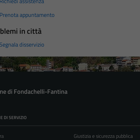
Richiedi assistenza
Prenota appuntamento
blemi in città
Segnala disservizio
e di Fondachelli-Fantina
E DI SERVIZIO
ra
Giustizia e sicurezza pubblica