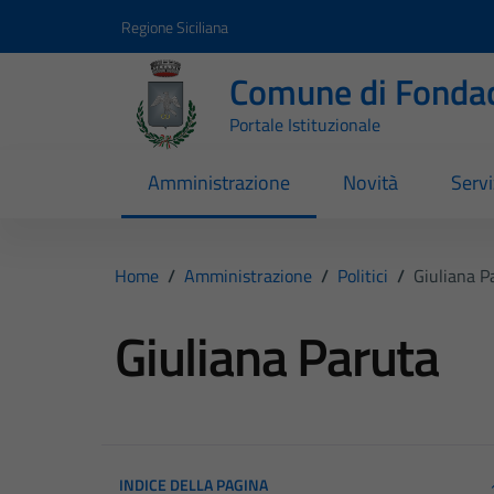
Vai ai contenuti
Vai al footer
Regione Siciliana
Comune di Fondac
Portale Istituzionale
Amministrazione
Novità
Servi
Home
/
Amministrazione
/
Politici
/
Giuliana P
Giuliana Paruta
INDICE DELLA PAGINA