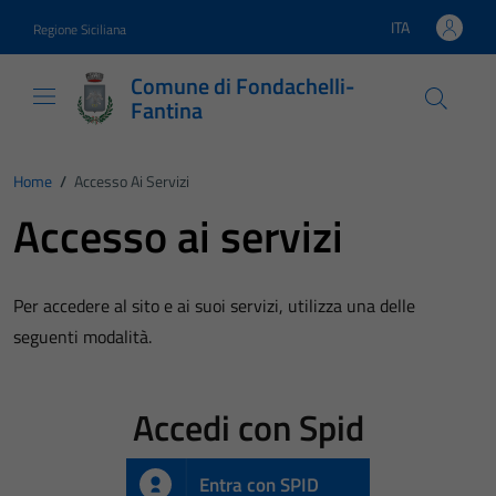
Vai ai contenuti
Vai al footer
ITA
Regione Siciliana
Lingua attiva:
Comune di Fondachelli-
Fantina
Home
/
Accesso Ai Servizi
Accesso ai servizi
Per accedere al sito e ai suoi servizi, utilizza una delle
seguenti modalità.
Accedi con Spid
Entra con SPID