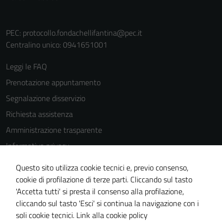
PEC:
protocollo.fondachellifantina@pec.it
Centralino unico: 0941651001
Tecnici
Leggi le FAQ
Questi cookie
Prenotazione appuntamento
sono necessari
Segnalazione disservizio
per il
funzionamento
Richiesta assistenza
del sito e non
Amministrazione trasparente
possono
Informativa privacy
essere
disabilitati.
Cookie Policy
Questo sito utilizza cookie tecnici e, previo consenso,
Questi cookie
Note legali
cookie di profilazione di terze parti. Cliccando sul tasto
non raccolgono
'Accetta tutti' si presta il consenso alla profilazione,
Dichiarazione di accessibilità
informazioni
cliccando sul tasto 'Esci' si continua la navigazione con i
personali.
Piano di miglioramento del sito
soli cookie tecnici.
Link alla cookie policy