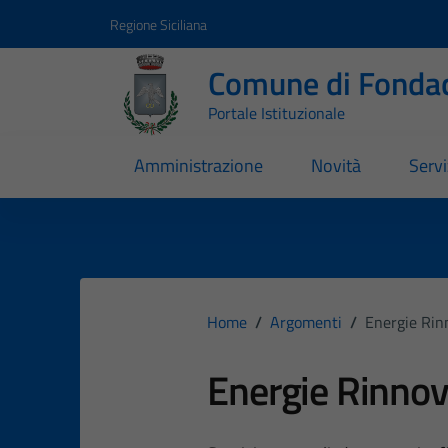
Vai ai contenuti
Vai al footer
Regione Siciliana
Comune di Fondac
Portale Istituzionale
Amministrazione
Novità
Servi
Home
/
Argomenti
/
Energie Rin
Energie Rinnov