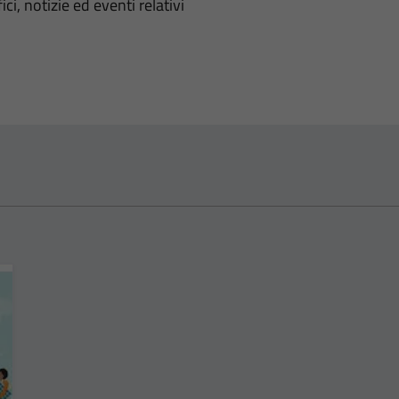
'argomento
ci, notizie ed eventi relativi