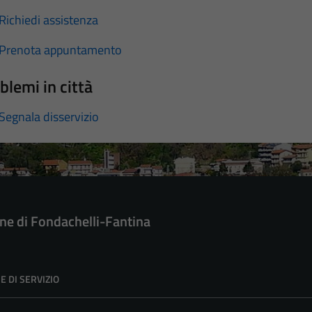
Richiedi assistenza
Prenota appuntamento
blemi in città
Segnala disservizio
e di Fondachelli-Fantina
E DI SERVIZIO