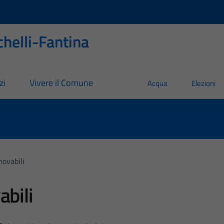
helli-Fantina
zi
Vivere il Comune
Acqua
Elezioni
novabili
abili