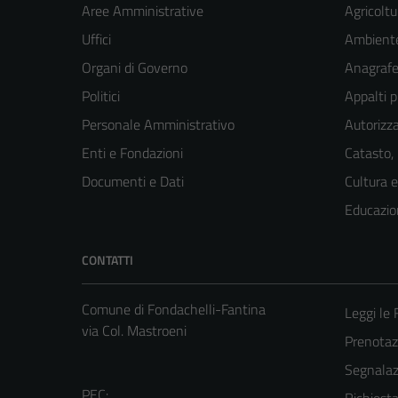
Aree Amministrative
Agricoltu
Uffici
Ambient
Organi di Governo
Anagrafe 
Politici
Appalti p
Personale Amministrativo
Autorizza
Enti e Fondazioni
Catasto,
Documenti e Dati
Cultura 
Educazio
CONTATTI
Comune di Fondachelli-Fantina
Leggi le
via Col. Mastroeni
Prenota
Segnalazi
PEC: