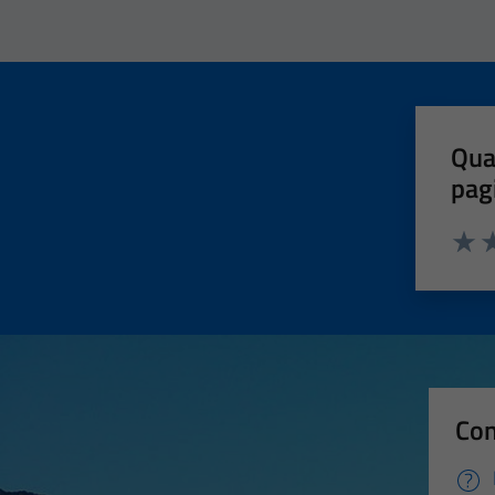
Qua
pag
Valut
Va
Con