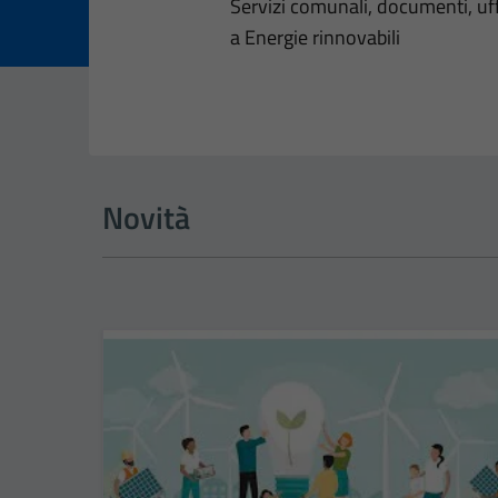
Dettagli dell
Servizi comunali, documenti, uffi
a Energie rinnovabili
Novità