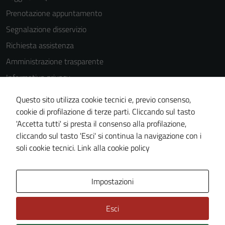
Prenotazione appuntamento
Tecnici
Segnalazione disservizio
Questi cookie
Richiesta assistenza
sono necessari
Amministrazione trasparente
per il
funzionamento
Informativa privacy
del sito e non
Cookie Policy
Questo sito utilizza cookie tecnici e, previo consenso,
possono
Note legali
cookie di profilazione di terze parti. Cliccando sul tasto
essere
'Accetta tutti' si presta il consenso alla profilazione,
disabilitati.
Dichiarazione di accessibilità
cliccando sul tasto 'Esci' si continua la navigazione con i
Questi cookie
Piano di miglioramento del sito
soli cookie tecnici.
Link alla cookie policy
non raccolgono
informazioni
personali.
Area Privata
Impostazioni
Esci