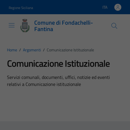
Vai ai contenuti
Vai al footer
ITA
Regione Siciliana
Lingua attiva:
Comune di Fondachelli-
Fantina
Home
/
Argomenti
/
Comunicazione Istituzionale
Comunicazione Istituzionale
Dettagli dell'argomento
Servizi comunali, documenti, uffici, notizie ed eventi
relativi a Comunicazione istituzionale